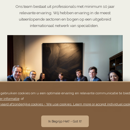
Ons team bestaat uit professionals met minimum 10 jaar
relevante ervaring. Wij hebben ervaring in de meest
uiteenlopende sectoren en bogen op een uitgebreid
internationaal netwerk van specialisten.
 gebruiken cookies om u een optimale ervaring en relevante communicatie te bied
r informatie
of
vaard afzonderlijke cookies - We use cookies. Learn more or accept individual cook
Advies op maat van uw onderneming.
Ik Begrijp Het! - Got It!