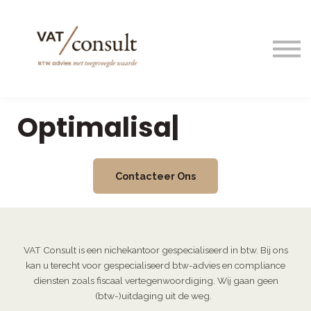
Projecten
Blog
Nuttige links
Contact
Optimalisat
|
Taal/language
Contacteer Ons
VAT Consult is een nichekantoor gespecialiseerd in btw. Bij ons
kan u terecht voor gespecialiseerd btw-advies en compliance
diensten zoals fiscaal vertegenwoordiging. Wij gaan geen
(btw-)uitdaging uit de weg.