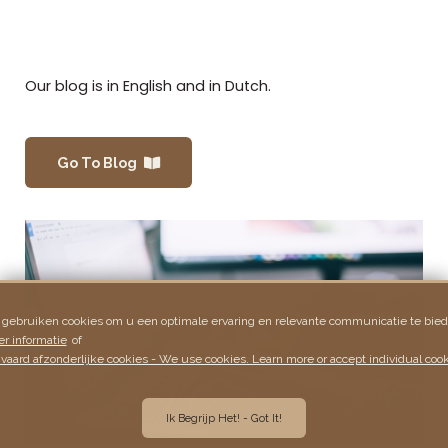
Our blog is in English and in Dutch.
Go To Blog
 gebruiken cookies om u een optimale ervaring en relevante communicatie te bied
r informatie
of
vaard afzonderlijke cookies - We use cookies. Learn more or accept individual cook
Ik Begrijp Het! - Got It!