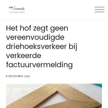
Projecten
Blog
Nuttige links
Het hof zegt geen
Contact
vereenvoudigde
Taal/language
driehoeksverkeer bij
verkeerde
factuurvermelding
8 DECEMBER, 2022