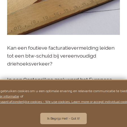
Kan een foutieve facturatievermelding leiden
tot een btw-schuld bij vereenvoudigd
driehoeksverkeer?
In een Oostenrijkse zaak werd het Europese
Hof van Justitie (zaak C-247/21; Luxury Trust
 gebruiken cookies om u een optimale ervaring en relevante communicatie te bied
Automobil GmbH) verzocht om zich te buigen
r informatie
of
vaard afzonderlijke cookies - We use cookies. Learn more or accept individual cook
over deze kwestie.
Het hof bevestigt het eerder ingenomen
Ik Begrijp Het! - Got It!