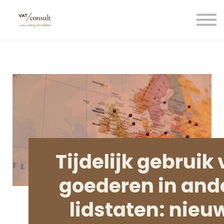
Projecten
Blog
Nuttige links
Contact
Taal/language
Tijdelijk gebruik
goederen in and
lidstaten: nieu