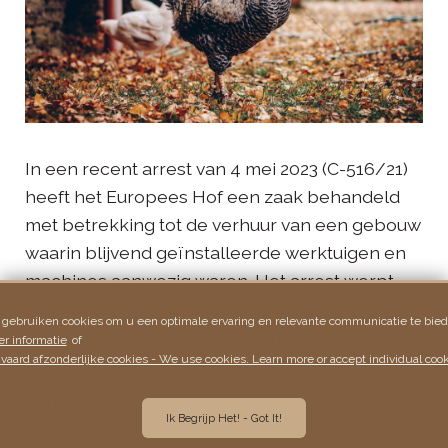
In een recent arrest van 4 mei 2023 (C-516/21)
heeft het Europees Hof een zaak behandeld
met betrekking tot de verhuur van een gebouw
waarin blijvend geïnstalleerde werktuigen en
machines aanwezig waren. Het arrest werpt
licht op de vraag of deze verhuur als één
 gebruiken cookies om u een optimale ervaring en relevante communicatie te bied
enkele prestatie moet worden beschouwd.
r informatie
of
vaard afzonderlijke cookies - We use cookies. Learn more or accept individual cook
Feiten
Ik Begrijp Het! - Got It!
Gedurende de periode van 2010 tot en met 2014 verpachtte