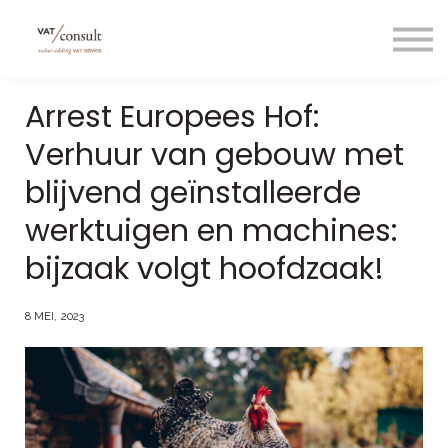
Projecten
Blog
Nuttige links
Arrest Europees Hof:
Contact
Verhuur van gebouw met
Taal/language
blijvend geïnstalleerde
werktuigen en machines:
bijzaak volgt hoofdzaak!
8 MEI, 2023