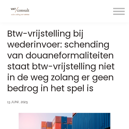
Projecten
Blog
Nuttige links
Btw-vrijstelling bij
Contact
wederinvoer: schending
Taal/language
van douaneformaliteiten
staat btw-vrijstelling niet
in de weg zolang er geen
bedrog in het spel is
13 JUNI, 2025