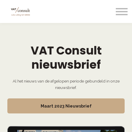
Projecten
Blog
Nuttige links
Contact
VAT Consult
Taal/language
nieuwsbrief
Al het nieuws van de afgelopen periode gebundeld in onze
nieuwsbrief.
Maart 2023 Nieuwsbrief