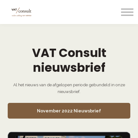
Projecten
Blog
Nuttige links
Contact
VAT Consult
Taal/language
nieuwsbrief
Al het nieuws van de afgelopen periode gebundeld in onze
nieuwsbrief.
November 2022 Nieuwsbrief