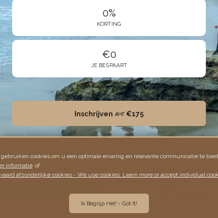
0%
KORTING
€0
JE BESPAART
Inschrijven
€175
€0
 gebruiken cookies om u een optimale ervaring en relevante communicatie te bied
r informatie
of
vaard afzonderlijke cookies - We use cookies. Learn more or accept individual cook
Ik Begrijp Het! - Got It!